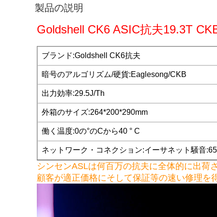
製品の説明
Goldshell CK6 ASIC抗夫19.3
ブランド:Goldshell CK6抗夫
暗号のアルゴリズム/硬貨:Eaglesong/CKB
出力効率:29.5J/Th
外箱のサイズ:264*200*290mm
働く温度:0の°のCから40 ° C
ネットワーク・コネクション:イーサネット騒音:65
シンセンASLは何百万の抗夫に全体的に出荷
顧客が適正価格にそして保証等の速い修理を得る