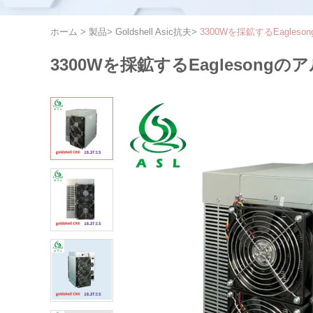
ホーム
>
製品
>
Goldshell Asic抗夫
>
3300Wを採鉱するEagleson
3300Wを採鉱するEaglesongのア