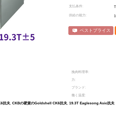
支払条件:
供給の能力:
1
ベストプライス
挽肉料理率:
力:
ブランド:
働く温度:
CK6抗夫
CKBの硬貨のGoldshell CK6抗夫
19.3T Eaglesong Asic抗夫
,
,