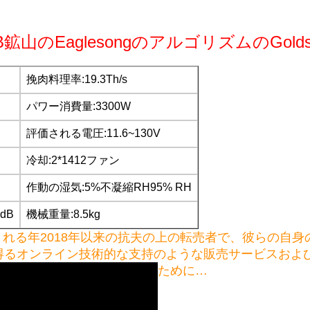
T CKB鉱山のEaglesongのアルゴリズムのGolds
挽肉料理率:19.3Th/s
パワー消費量:3300W
評価される電圧:11.6~130V
冷却:2*1412ファン
作動の湿気:5%不凝縮RH95% RH
dB
機械重量:8.5kg
される年2018年以来の抗夫の上の転売者で、彼らの自
オンライン技術的な支持のような販売サービスおよび敏速な
ために…