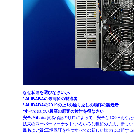
なぜ私達を選びなさいか:
* ALIBABAの最高位の製造者
* ALIBABAの2019の上1の繰り返しの順序の製造者
*すべてのよい最高の顧客の検討を得なさい
安全:
Alibaba貿易保証の順序によって、安全な100%あ
抗夫のスーパーマーケット:
いろいろな種類の抗夫、新しい
最もよい質:
工場保証を持つすべての新しい抗夫は出荷する前