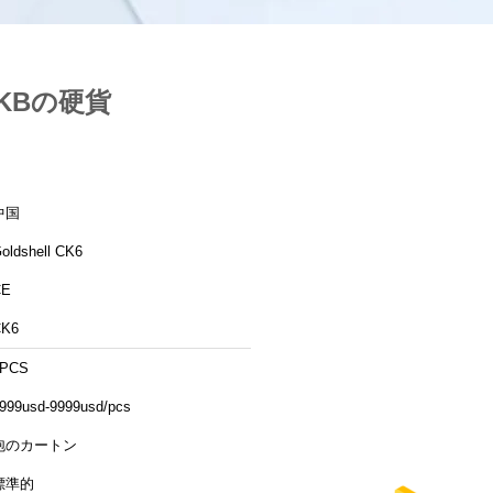
CKBの硬貨
中国
oldshell CK6
CE
CK6
1PCS
999usd-9999usd/pcs
泡のカートン
標準的