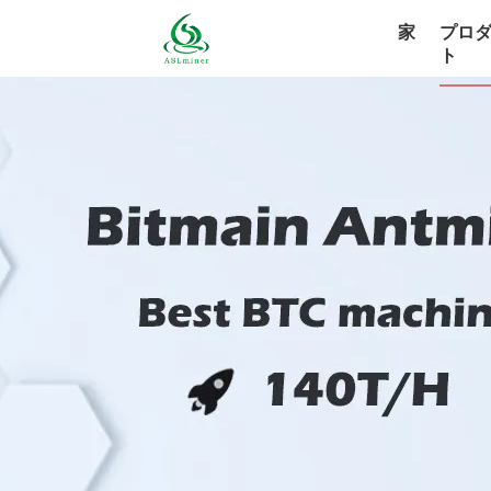
家
プロ
ト