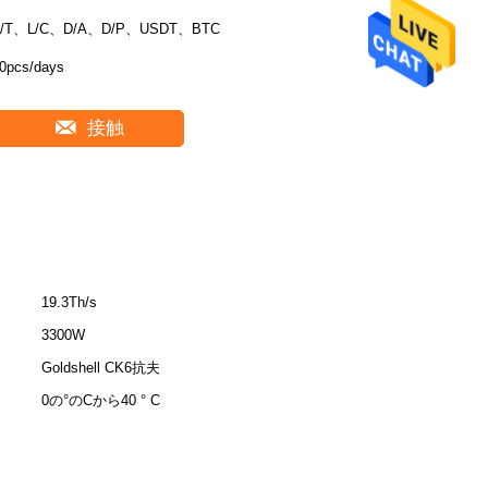
T/T、L/C、D/A、D/P、USDT、BTC
0pcs/days
接触
19.3Th/s
3300W
Goldshell CK6抗夫
0の°のCから40 ° C