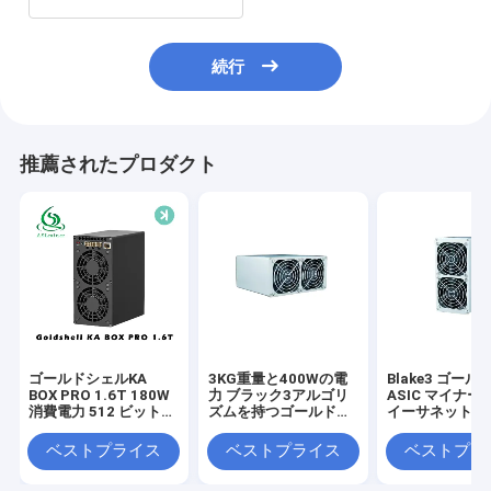
続行
推薦されたプロダクト
ゴールドシェルKA
3KG重量と400Wの電
Blake3 ゴー
BOX PRO 1.6T 180W
力 ブラック3アルゴリ
ASIC マイナー 
消費電力 512 ビットメ
ズムを持つゴールドシ
イーサネット
モリ インターフェース
ェルアシックマイナー
10/100M ネ
ク接続
ベストプライス
ベストプライス
ベストプラ