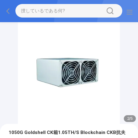
2
/
5
1050G Goldshell CK箱1.05TH/S Blockchain CKB抗夫