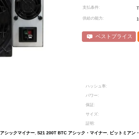
支払条件:
供給の能力:
1
ベストプライス
ハッシュ率:
パワー:
保証:
サイズ:
証明:
C アシックマイナー
S21 200T BTC アシック・マイナー
ビットミアン・ア
,
,