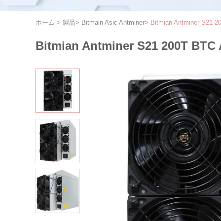
ホーム
>
製品
>
Bitmain Asic Antminer
>
Bitmian Antminer S2
Bitmian Antminer S21 200T 