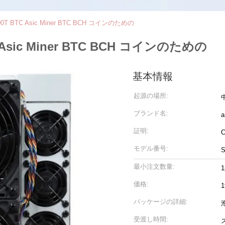
1 200T BTC Asic Miner BTC BCH コインのための
BTC Asic Miner BTC BCH コインのための
基本情報
起源の場所:
ブランド名:
a
証明:
モデル番号:
S
最小注文数量:
1
価格:
1
パッケージの詳細:
受渡し時間: