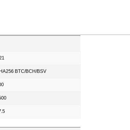
21
HA256 BTC/BCH/BSV
00
500
7.5