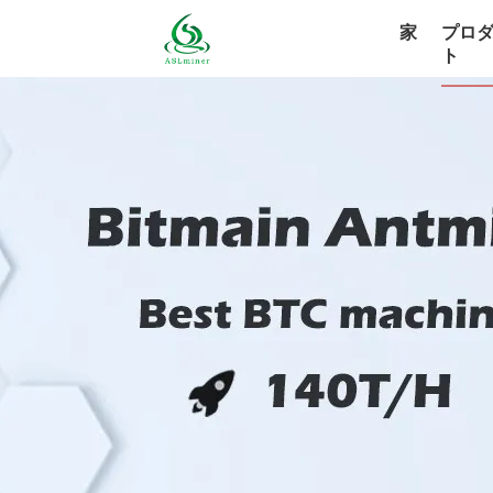
家
プロ
ト