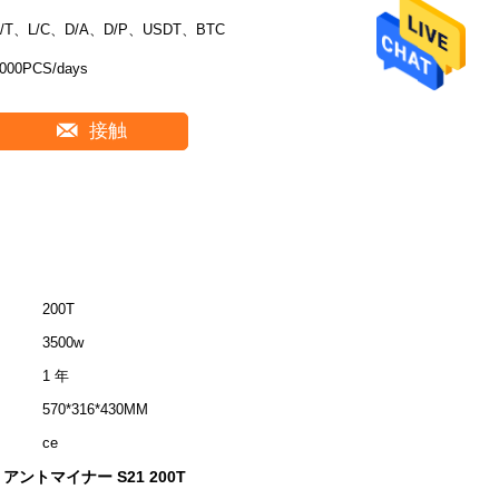
T/T、L/C、D/A、D/P、USDT、BTC
000PCS/days
接触
200T
3500w
1 年
570*316*430MM
ce
ントマイナー S21 200T