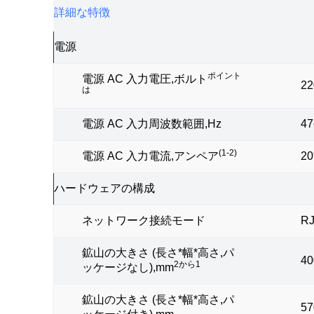
詳細な特徴
電源
ポイント
電源 AC 入力電圧,ボルト
2
は
電源 AC 入力周波数範囲,Hz
47
(1-2)
電源 AC 入力電流,アンペア
20
ハードウェアの構成
ネットワーク接続モード
R
鉱山の大きさ (長さ*幅*高さ,パ
40
2から1
ッケージなし),mm
鉱山の大きさ (長さ*幅*高さ,パ
57