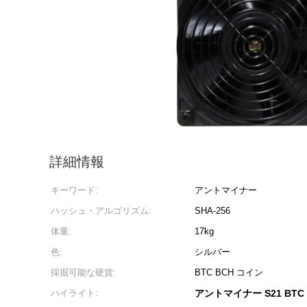
詳細情報
キーワード:
アントマイナー
ハッシュ・アルゴリズム:
SHA-256
体重:
17kg
色:
シルバー
採掘可能な硬貨:
BTC BCH コイン
ハイライト:
アントマイナー S21 BT