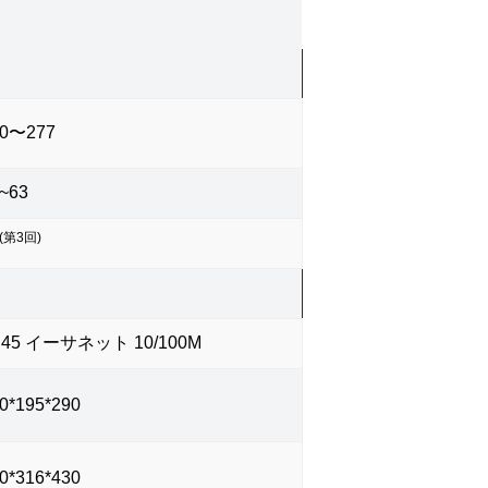
20〜277
~63
(第3回)
J45 イーサネット 10/100M
0*195*290
0*316*430