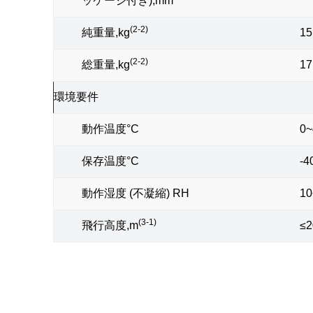
ッケージ付き),mm
(2-2)
純重量,kg
15
(2-2)
総重量,kg
17
環境要件
動作温度°C
0~
保存温度°C
-4
動作湿度 (不凝縮) RH
1
(3-1)
飛行高度,m
≤2