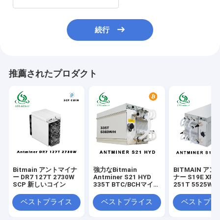
続行
推薦されたプロダクト
Bitmain アントマイナ
強力なBitmain
BITMAIN ア
ー DR7 127T 2730W
Antminer S21 HYD
ナー S19E XP 
SCP 新しいコイン
335T BTC/BCHマイニ
251T 5525W 2
ング用 200-240V AC
240V 電源付き
入力電圧
ベストプライス
ベストプライス
ベストプラ