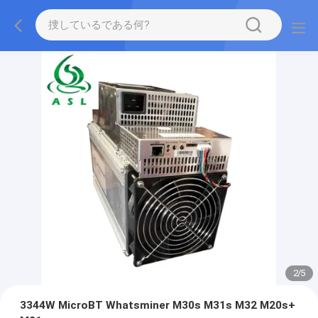
2
/
5
3344W MicroBT Whatsminer M30s M31s M32 M20s+